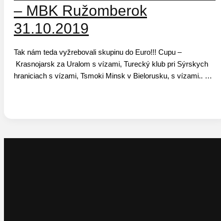
– MBK Ružomberok
31.10.2019
Tak nám teda vyžrebovali skupinu do Euro!!! Cupu –
Krasnojarsk za Uralom s vízami, Turecký klub pri Sýrskych
hraniciach s vízami, Tsmoki Minsk v Bielorusku, s vízami.. No
nič, jediná reálna výjazdová destinácia, kde sa vieme ukázať v
dákom počte je Minsk. Výjazd, začína už 2! mesiace vopred
vybavovaním víz. Tetušky na ambasáde v Bratislave sú
prívetivé a tak za rozumný poplatok, rovnajúci sa nákladom na
cestu tam a späť dostávame papiere na vstup. Z Ružomberka
nás v stredu podvečer odchádza plný mikrobus – 9 fanatikov.
Valíme si to cez Poľsko nocou, ako keby nebola ani námraza
na ceste. Asi hodinu cesty pred Bieloruskou hranicou nás
napadne skontrolovať papiere od auta a zisťujeme, že chýba
zelená karta od vozidla, bez ktorej nás na hranici nepustia.
Nevadí, šoférujeme daľej a uzatvárame cez mobil nové
PZPčko. Tú tlačíme o 03:30 ráno v dákom hoteli pred Bialou