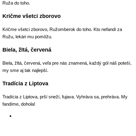
Ruža do toho.
Kričme všetci zborovo
Kričme všetci zborovo, Ružomberok do toho. Kto nefandí za
Ružu, lekári mu pomôžu.
Biela, žltá, červená
Biela, žltá, červená, veľa pre nás znamená, každý gól náš poteší,
my sme aj tak najlepší.
Tradícia z Liptova
Tradícia z Liptova, prší sneží, fujava. Vyhráva sa, prehráva. My
fandíme, dohola!