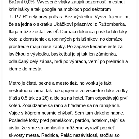
Bažant 0,0%. Vyvesené vlajky zaujali pozornosť miestnej
kriminálky a tak googlia na mobiloch pod sektorom
„U.P.Z.R“ celý prvý polčas. Bez výsledku. Vysvetľujeme im,
že sa jedná o skratku Ukážkoví priaznivci z Ružomberka,
flaga môže zostať visieť. Domáci dokonca poskladali dáky
kotol z dorasteniek a rodinných príslušníkov, no domáce
prostredie májú naše žabky. Po zápase kecáme ešte za
lavičkou o výsledku, basketbal je aj tak len zámienka,
odhučaný celý zápas, hrdí po výhrach, verní po prehrách a
ideme do mesta.
Metro je čisté, pekné a mesto tiež, no vonku je fakt
neskutočná zima, tak nakupujeme vo večierke dáke vodky
(flaša 0,5 tak za 2€) a ide sa na hotel. Tam odpadávajú prví
šoféri. Zobúdzame sa ráno a hľadáme sa na raňajkách.
Vajce s kôprom nesmie chýbať. Sem tam dakoho napne.
Posledné fotky pred panelákom, pardón, hotelom, tajní sa
uistia, že sme sa odhlásili a môžeme vyraziť pozrieť
skvosty mesta. Radnica, Palác nezávislosti, stožiar so