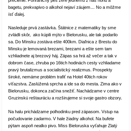
preclenie. Pohraničný pes žere jednému z nás nohu a
bagetu, prekvapivo o alkohol nejaví záujem… No a môžme
ísť ďalej.
Nasleduje prvá zastávka. Štátnice z matematiky by sme
zvládli skôr, ako kúpili mýto v Bielorusku, ale tak podarilo
sa. Do Minsku zostáva ešte 400km. Diaľnica z Brestu do
Minsku je lemovaná brezami, brezami a ešte sem tam
vzhliadnete aj brezový háj. Zápas sa hrá až večer a tak v
dobrom čase, zhruba po 16tich hodinách cesty vzhliadame
pravý brutalizmus a socialistický realizmus. Prospekty
široké, nemáme problém trafiť na Hotel 40tich rokov
víťazstva. Zaslúžená sprcha a ide sa do mesta. Zima ako v
Bielorusku, dokonca začína snežiť. Nachádzame v centre
Gruzinskú reštauráciu a rozširujeme si svoje gastro obzory.
Na halu prichádzame polhodinku pred zápasom. Vstup na
počudovanie zadarmo. V hale žiadny alkohol. Na bufete
pýtam aspoň nealko pivo. Miss Bieloruska vyťahuje Zlatý