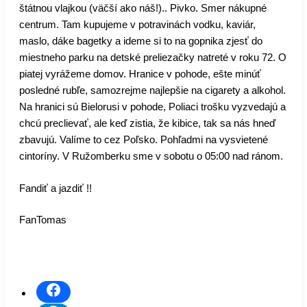
štátnou vlajkou (väčší ako náš!).. Pivko. Smer nákupné
centrum. Tam kupujeme v potravinách vodku, kaviár,
maslo, dáke bagetky a ideme si to na gopnika zjesť do
miestneho parku na detské preliezačky natreté v roku 72. O
piatej vyrážeme domov. Hranice v pohode, ešte minúť
posledné rubľe, samozrejme najlepšie na cigarety a alkohol.
Na hranici sú Bielorusi v pohode, Poliaci trošku vyzvedajú a
chcú preclievať, ale keď zistia, že kibice, tak sa nás hneď
zbavujú. Valíme to cez Poľsko. Pohľadmi na vysvietené
cintoríny. V Ružomberku sme v sobotu o 05:00 nad ránom.
Fandiť a jazdiť !!
FanTomas