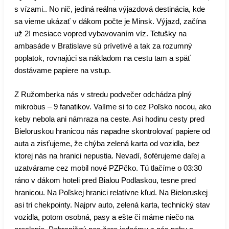
s vízami.. No nič, jediná reálna výjazdová destinácia, kde
sa vieme ukázať v dákom počte je Minsk. Výjazd, začína
už 2! mesiace vopred vybavovaním víz. Tetušky na
ambasáde v Bratislave sú prívetivé a tak za rozumný
poplatok, rovnajúci sa nákladom na cestu tam a späť
dostávame papiere na vstup.
Z Ružomberka nás v stredu podvečer odchádza plný
mikrobus – 9 fanatikov. Valíme si to cez Poľsko nocou, ako
keby nebola ani námraza na ceste. Asi hodinu cesty pred
Bieloruskou hranicou nás napadne skontrolovať papiere od
auta a zisťujeme, že chýba zelená karta od vozidla, bez
ktorej nás na hranici nepustia. Nevadí, šoférujeme daľej a
uzatvárame cez mobil nové PZPčko. Tú tlačíme o 03:30
ráno v dákom hoteli pred Bialou Podlaskou, tesne pred
hranicou. Na Poľskej hranici relatívne kľud. Na Bieloruskej
asi tri chekpointy. Najprv auto, zelená karta, technický stav
vozidla, potom osobná, pasy a ešte či máme niečo na