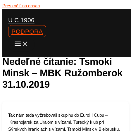
Preskočiť na obsah
U.C.1906
PODPORA
Stalo sa
Výjazdy
Nedeľné čítanie: Tsmoki
Minsk – MBK Ružomberok
31.10.2019
Tak nám teda vyžrebovali skupinu do Euro!!! Cupu –
Krasnojarsk za Uralom s vízami, Turecký klub pri
Sýrskych hraniciach s vízami, Tsmoki Minsk v Bielorusku,