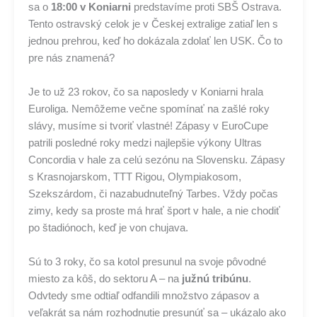
sa o
18:00 v Koniarni
predstavíme proti SBŠ Ostrava.
Tento ostravský celok je v Českej extralige zatiaľ len s
jednou prehrou, keď ho dokázala zdolať len USK. Čo to
pre nás znamená?
Je to už 23 rokov, čo sa naposledy v Koniarni hrala
Euroliga. Nemôžeme večne spomínať na zašlé roky
slávy, musíme si tvoriť vlastné! Zápasy v EuroCupe
patrili posledné roky medzi najlepšie výkony Ultras
Concordia v hale za celú sezónu na Slovensku. Zápasy
s Krasnojarskom, TTT Rigou, Olympiakosom,
Szekszárdom, či nazabudnuteľný Tarbes. Vždy počas
zimy, kedy sa proste má hrať šport v hale, a nie chodiť
po štadiónoch, keď je von chujava.
Sú to 3 roky, čo sa kotol presunul na svoje pôvodné
miesto za kôš, do sektoru A – na
južnú tribúnu
.
Odvtedy sme odtiaľ odfandili množstvo zápasov a
veľakrát sa nám rozhodnutie presunúť sa – ukázalo ako