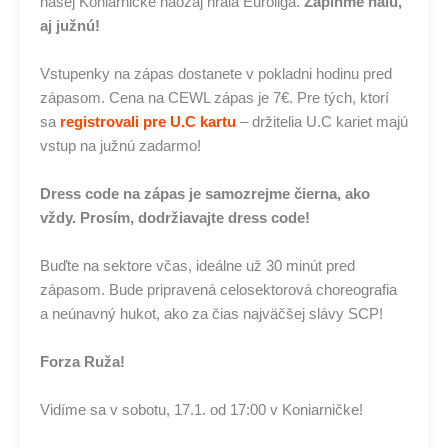
našej Koniarničke naozaj hrala Euroliga.
Zaplňme halu,
aj južnú!
Vstupenky na zápas dostanete v pokladni hodinu pred
zápasom. Cena na CEWL zápas je 7€. Pre tých, ktorí
sa
registrovali pre U.C kartu
– držitelia U.C kariet majú
vstup na južnú zadarmo!
Dress code na zápas je samozrejme čierna, ako
vždy. Prosím, dodržiavajte dress code!
Buďte na sektore včas, ideálne už 30 minút pred
zápasom. Bude pripravená celosektorová choreografia
a neúnavný hukot, ako za čias najväčšej slávy SCP!
Forza Ruža!
Vidíme sa v sobotu, 17.1. od 17:00 v Koniarničke!