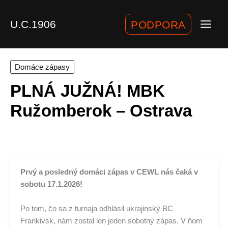
Preskočiť
na
U.C.1906
PODPORA
obsah
Domáce zápasy
PLNÁ JUŽNÁ! MBK
Ružomberok – Ostrava
Prvý a posledný domáci zápas v CEWL nás čaká v
sobotu 17.1.2026!
Po tom, čo sa z turnaja odhlásil ukrajinský BC
Frankivsk, nám zostal len jeden sobotný zápas. V ňom