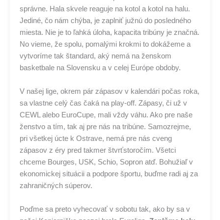
správne. Hala skvele reaguje na kotol a kotol na halu.
Jediné, čo nám chýba, je zaplniť južnú do posledného
miesta. Nie je to ľahká úloha, kapacita tribúny je značná.
No vieme, že spolu, pomalými krokmi to dokážeme a
vytvoríme tak štandard, aký nemá na ženskom
basketbale na Slovensku a v celej Európe obdoby.
V našej lige, okrem pár zápasov v kalendári počas roka,
sa vlastne celý čas čaká na play-off. Zápasy, či už v
CEWL alebo EuroCupe, mali vždy váhu. Ako pre naše
ženstvo a tím, tak aj pre nás na tribúne. Samozrejme,
pri všetkej úcte k Ostrave, nemá pre nás cveng
zápasov z éry pred takmer štvrťstoročím. Všetci
chceme Bourges, USK, Schio, Sopron atď. Bohužiaľ v
ekonomickej situácii a podpore športu, buďme radi aj za
zahraničných súperov.
Poďme sa preto vyhecovať v sobotu tak, ako by sa v